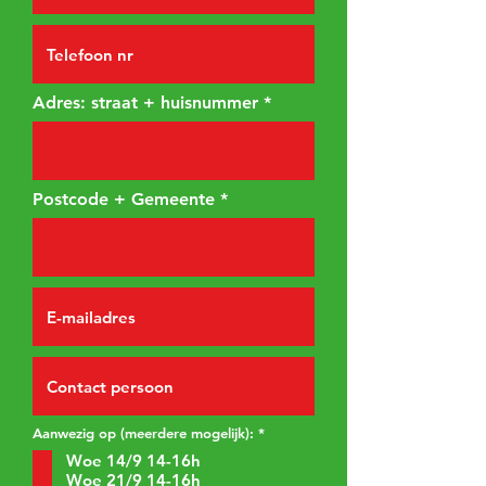
i
r
e
d
Adres: straat + huisnummer
Postcode + Gemeente
V
Aanwezig op (meerdere mogelijk):
*
e
Woe 14/9 14-16h
r
e
Woe 21/9 14-16h