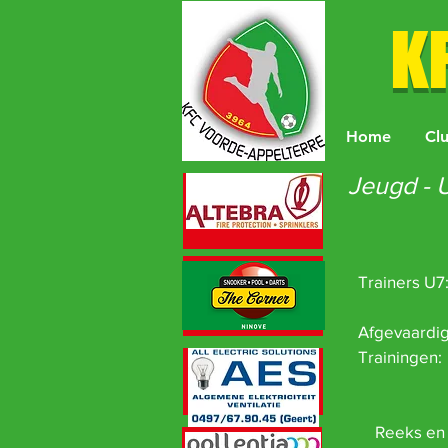
K
Home
Cl
Jeugd - 
Trainers U
Raes
Afgevaardi
Training
Vr 17u
Terre
Reeks en