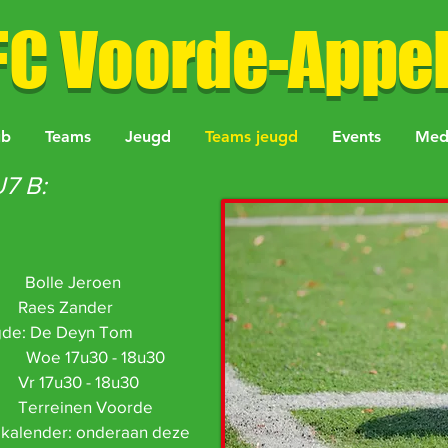
FC Voorde-Appel
ub
Teams
Jeugd
Teams jeugd
Events
Med
U7 B:
7: Bolle Jeroen
 Zander
gde: De Deyn Tom
en:
Woe 17u30 - 18u30
30 - 18u30
inen Voorde
 kalender: onderaan deze