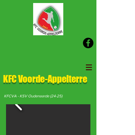
KFC Voorde-Appelterre
KFCVA - KSV Oudenaarde (24-25)