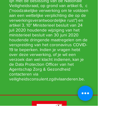
lijn met de beslissing van de Nationale
Veiligheidsraad, op grond van artikel 6, c
(“noodzakelijke verwerking om te voldoen
aan een wettelijke verplichting die op de
verwerkingsverantwoordelijke rust”) en
artikel 3, 10° Ministerieel besluit van 24
juli 2020 houdende wijziging van het
ministerieel besluit van 30 juni 2020
houdende dringende maatregelen om de
verspreiding van het coronavirus COVID-
19 te beperken. Indien je vragen hebt
over deze verwerking, of je wil een
verzoek dan wel klacht indienen, kan je
de Data Protection Officer van het
Agentschap Zorg & Gezondheid
contacteren via
veiligheidsconsulent.zg@vlaanderen.be
.