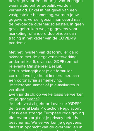
beveiligd voor een duurtijd van 14 dagen,
waarna die onherroepelijk worden
vernietigd. Enkel in het geval van een
vastgestelde besmetting, worden jouw
gegevens verder gecommuniceerd naar
de bevoegde overheidsdiensten. In geen
geval gebruiken we je gegevens voor
marketing- of andere doeleinden dan
tracing in het kader van de COVID-19
pandemie.
Met het invullen van dit formulier ga ik
akkoord met de gegevensverwerking
onder artikel 6, c van de GDPR) en het
relevante Ministerieel Besluit.
Het is belangrijk dat je dit formulier
correct invult, je helpt immers mee aan
een coronavrije samenleving.
Je telefoonnummer of je e-mailadres is
verplicht
Even juridisch: op welke basis verwerken
we je gegevens?
Je hebt vast al gehoord over de ‘GDPR’:
de ‘General Data Protection Regulation’.
Dat is een strenge Europese regelgeving
die ervoor zorgt dat je privacy beter is
beschermd. We verwerken je gegevens,
direct in opdracht van de overheid, en in