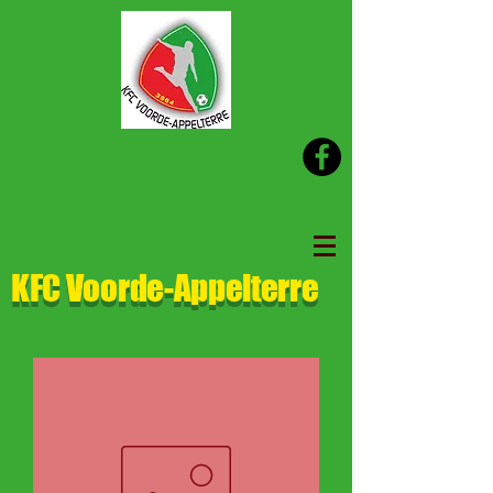
KFC Voorde-Appelterre