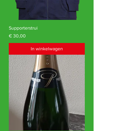
Supporterstrui
Prijs
€ 30,00
In winkelwagen