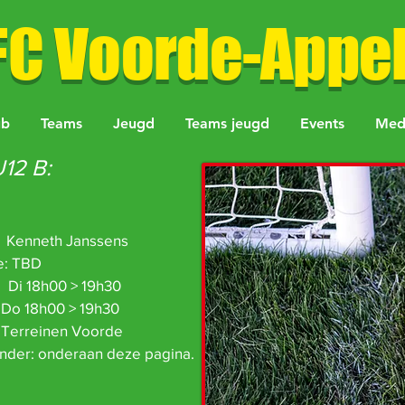
FC Voorde-Appel
ub
Teams
Jeugd
Teams jeugd
Events
Med
U12 B:
enneth Janssens
e: TBD
Di 18h00 > 19h30
0 > 19h30
en Voorde
nder: onderaan deze pagina.