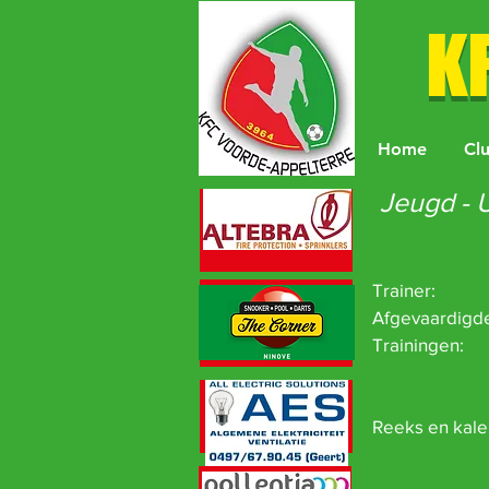
K
Home
Cl
Jeugd - 
Trainer: K
Afgevaardigd
Trainingen: 
Do 18h0
Terrein
Reeks en kale